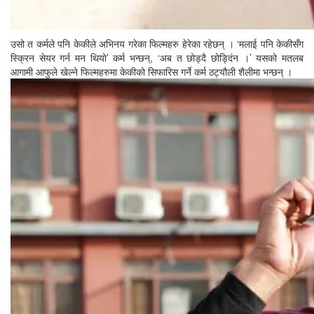
उसो त कर्मले पनि केकीले अभिनय गरेका फिल्महरु हेरेका रहेछन् । ‘मलाई पनि केकीसँग
स्क्रिन सेयर गर्न मन थियो’ कर्म भन्छन्, ‘अब त छोड्दै छोड्दिंन ।’ यसको मतलब
आगामी आफुले खेल्ने फिल्महरुमा केकीको सिफारिस गर्ने कर्म ठट्यौली शैलीमा भन्छन् ।