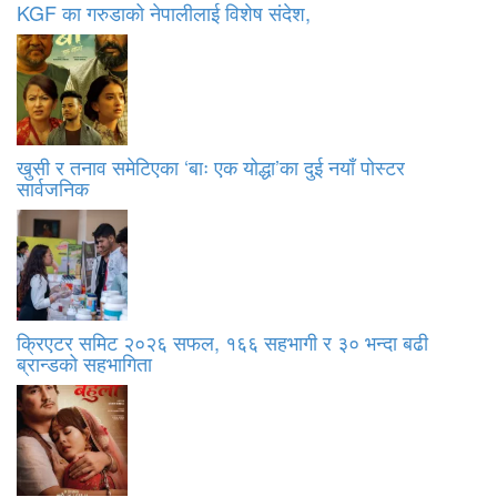
KGF का गरुडाको नेपालीलाई विशेष संदेश,
खुसी र तनाव समेटिएका ‘बाः एक योद्धा’का दुई नयाँ पोस्टर
सार्वजनिक
क्रिएटर समिट २०२६ सफल, १६६ सहभागी र ३० भन्दा बढी
ब्रान्डको सहभागिता