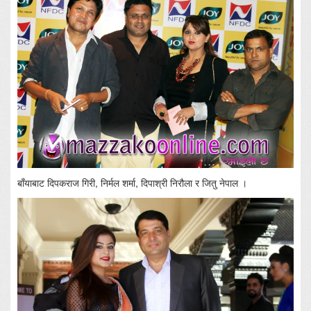
बाँयाबाट दिपकराज गिरी, निर्मल शर्मा, दिपाश्री निरौला र जितु नेपाल ।