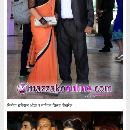
निर्माता छविराज ओझा र नायिका शिल्पा पोखरेल ।