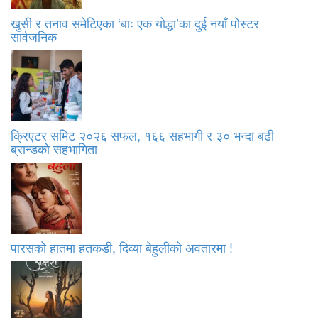
खुसी र तनाव समेटिएका ‘बाः एक योद्धा’का दुई नयाँ पोस्टर
सार्वजनिक
क्रिएटर समिट २०२६ सफल, १६६ सहभागी र ३० भन्दा बढी
ब्रान्डको सहभागिता
पारसको हातमा हतकडी, दिव्या बेहुलीको अवतारमा !