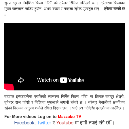
सुरज भूषाल निर्देशित फिल्म ‘गाँठो’ को ट्रेलर रिलिज गरिएको छ । ट्रेलरमा फिल्मका
मुख्य पात्रहरु नाजिर हुसेन, अभय बराल र नम्रता श्रेष्ठ प्रस्तुत छन् ।
ट्रेलर यस्तो छ
:
बटवाल इन्टरटन्मेन्ट प्रालिको ब्यानरमा निर्मित फिल्म ‘गाँठो’ मा तिलक बहादुर क्षेत्री,
नृपेन्द्र राज जोशी र निर्देशक भूषालको लगानी रहेको छ । नरेन्द्र मैनालीको छायाँकन
रहेको फिल्ममा अनुपम शर्माले संगीत दिएका छन् । भदौ ३१ गतेदेखि प्रदर्शनमा आउँदैछ ।
For More videos Log on to
Mazzako TV
Facebook
,
Twitter
र
Youtube
मा हामी तपाईं संगै छौँ ।