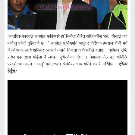
‘अन्तरिक कारणले अनमोल फर्किएको हो’ निर्माता रोहित अधिकारीले भने, ‘भिसाले गर्दा
फर्किनु परेको बुझिएको छ ।’ अनमोल फर्किएपनि आफु र निर्देशक हेमराज विसी भने
प्रिमियरका लागि शनिबार त्यसतर्फ जाने निर्माता अधिकारीले बताए । नायिका सृष्टि
श्रेष्ठ एक साता पहिला नै लण्डन पुगिसकेका छिन् । नेपालमा जेठ २८ गतेदेखि
प्रदर्शनमा आउने ‘गाजलु’ को लण्डन प्रिमियर भव्य गरिने तयारी गरिदैंछ ।
ट्रेलर
हेर्नुस् :