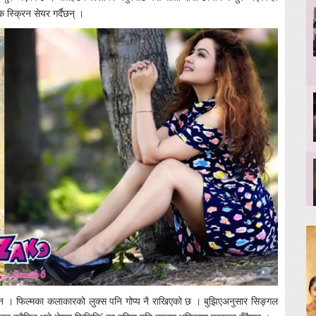
क स्क्रिन सेयर गर्दैछन् ।
ो छैन । फिल्मका कलाकारको लुक्स पनि गोप्य नै राखिएको छ । बुझिएअनुसार सिङ्गल