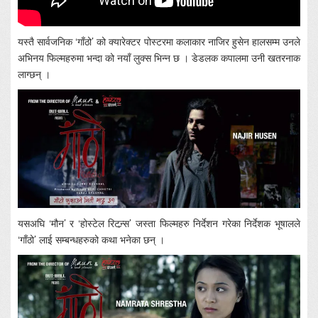
यस्तै सार्वजनिक ‘गाँठो’ को क्यारेक्टर पोस्टरमा कलाकार नाजिर हुसेन हालसम्म उनले
अभिनय फिल्महरुमा भन्दा को नयाँ लुक्स भिन्न छ । डेडलक कपालमा उनी खतरनाक
लाग्छन् ।
यसअघि ‘मौन’ र ‘होस्टेल रिटन्र्स’ जस्ता फिल्महरु निर्देशन गरेका निर्देशक भूषालले
‘गाँठो’ लाई सम्बन्धहरुको कथा भनेका छन् ।