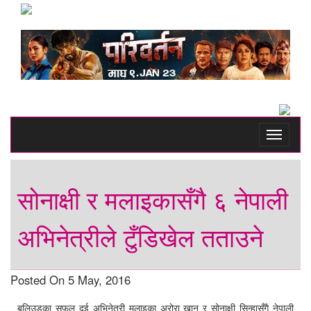
Toggle
navigati
सोनाक्षी र मलाइकासँगै ६ नेपाली
अभिनेत्रीले टुँडिखेल तताउने
Posted On 5 May, 2016
बलिउडका सफल दुई अभिनेत्री मलाइका अरोरा खान र सोनाक्षी सिन्हासँगै नेपाली