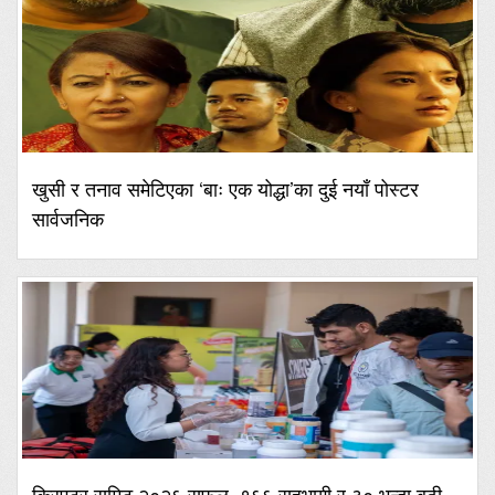
खुसी र तनाव समेटिएका ‘बाः एक योद्धा’का दुई नयाँ पोस्टर
सार्वजनिक
क्रिएटर समिट २०२६ सफल, १६६ सहभागी र ३० भन्दा बढी