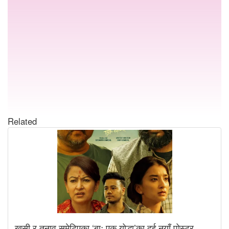
Related
खुसी र तनाव समेटिएका ‘बाः एक योद्धा’का दुई नयाँ पोस्टर