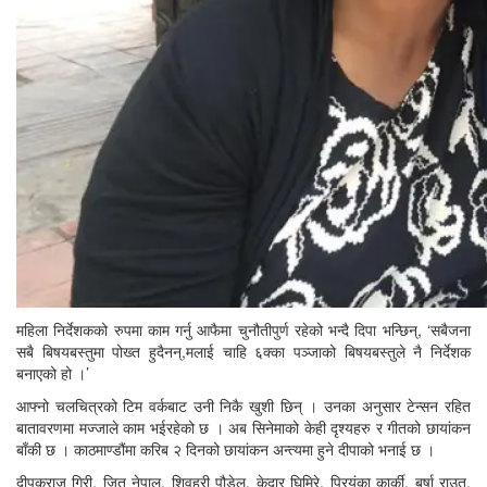
महिला निर्देशकको रुपमा काम गर्नु आफैमा चुनौतीपुर्ण रहेको भन्दै दिपा भन्छिन्, ‘सबैजना
सबै बिषयबस्तुमा पोख्त हुदैनन्,मलाई चाहि ६क्का पञ्जाको बिषयबस्तुले नै निर्देशक
बनाएको हो ।’
आफ्नो चलचित्रको टिम वर्कबाट उनी निकै खुशी छिन् । उनका अनुसार टेन्सन रहित
बातावरणमा मज्जाले काम भईरहेको छ । अब सिनेमाको केही दृश्यहरु र गीतको छायांकन
बाँकी छ । काठमाण्डौंमा करिब २ दिनको छायांकन अन्त्यमा हुने दीपाको भनाई छ ।
दीपकराज गिरी, जितु नेपाल, शिवहरी पौडेल, केदार घिमिरे, प्रियंका कार्की, बर्षा राउत,