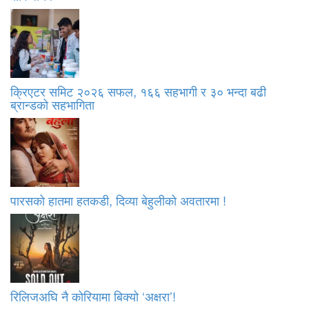
क्रिएटर समिट २०२६ सफल, १६६ सहभागी र ३० भन्दा बढी
ब्रान्डको सहभागिता
पारसको हातमा हतकडी, दिव्या बेहुलीको अवतारमा !
रिलिजअघि नै कोरियामा बिक्यो ‘अक्षरा’!