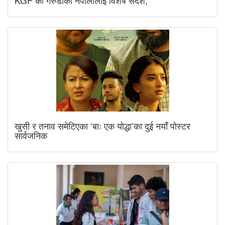
खुसी र तनाव समेटिएका ‘बाः एक योद्धा’का दुई नयाँ पोस्टर
सार्वजनिक