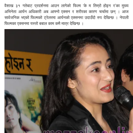
वैशाख ३१ गतेबाट प्रदर्शनमा आउन लागेको फिल्म ‘के म तिम्रो होइन र’का मुख्य
अभिनेता आर्यन अधिकारी अब आफ्नो एक्सन र शरीरका कारण चर्चामा छन् । आज
सार्वजनिक भएको फिल्मको ट्रेलरमा आर्यनको एक्सनमा उदाउँदो रुप देखिन्छ । नेपाली
फिल्मका एक्सनमा यस्तो बबाल काम कमै मात्र देखिन्छ ।