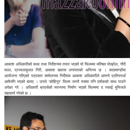
आकाश अधिकारीको कथा तथा निर्देशनमा तयार भएको यो फिल्ममा मरिष्का पोख्रेल, गौरी
मल्ल, प्रज्वलसुजल गिरी, आकाश खवास लगायतको अभिनय छ । काठमाण्डौमा
आयोजना गरिएको पत्रकार सम्मेलनमा निर्देशक आकाश अधिकारीले आफ्नो प्रतिस्पर्धा
आफैसँग भएको बताए । उनले ‘कोहिनुर’ फिल्म जस्तै यसमा पनि दर्शकको साथ पाउने
अपेक्षा गरे । अधिकारी ब्रदर्सको ब्यानरमा निर्माण भएको फिल्ममा द स्काई मुभिजले
सहकार्य गरेको छ ।