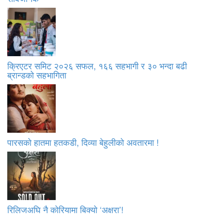
क्रिएटर समिट २०२६ सफल, १६६ सहभागी र ३० भन्दा बढी
ब्रान्डको सहभागिता
पारसको हातमा हतकडी, दिव्या बेहुलीको अवतारमा !
रिलिजअघि नै कोरियामा बिक्यो ‘अक्षरा’!