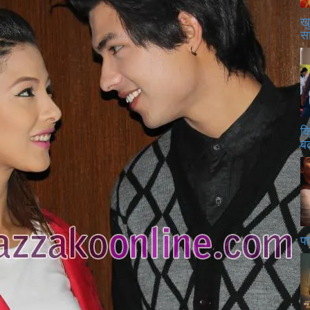
खु
स
क
बढ
पा