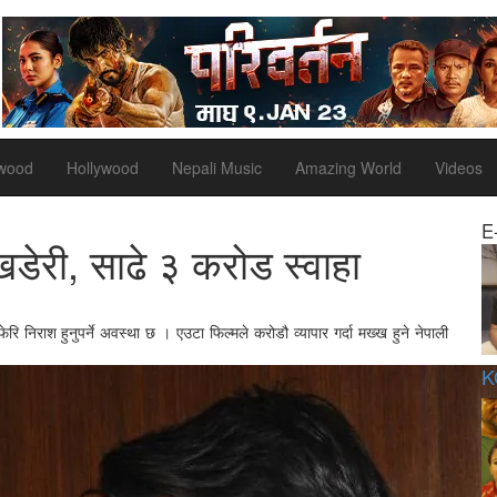
ywood
Hollywood
Nepali Music
Amazing World
Videos
E
 खडेरी, साढे ३ करोड स्वाहा
फेरि निराश हुनुपर्ने अवस्था छ । एउटा फिल्मले करोडौ व्यापार गर्दा मख्ख हुने नेपाली
K