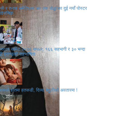
सी र तनाव समेटिएका ‘बाः एक योद्धा’का दुई नयाँ पोस्टर
ार्वजनिक
्रिएटर समिट २०२६ सफल, १६६ सहभागी र ३० भन्दा
ी ब्रान्डको सहभागिता
रसको हातमा हतकडी, दिव्या बेहुलीको अवतारमा !