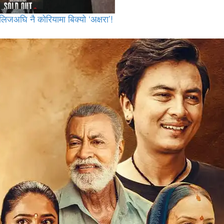
लिजअघि नै कोरियामा बिक्यो ‘अक्षरा’!