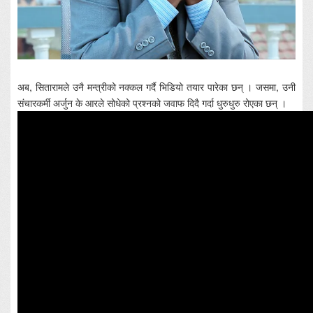
अब, सितारामले उनै मन्त्रीको नक्कल गर्दै भिडियो तयार पारेका छन् । जसमा, उनी
संचारकर्मी अर्जुन के आरले सोधेको प्रश्नको जवाफ दिदै गर्दा धुरुधुरु रोएका छन् ।