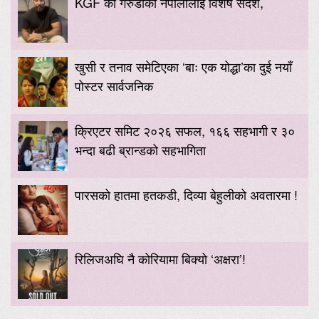
KGF का गरुडाको नेपालीलाई विशेष संदेश,
खुसी र तनाव समेटिएका ‘बाः एक योद्धा’का दुई नयाँ
पोस्टर सार्वजनिक
क्रिएटर समिट २०२६ सफल, १६६ सहभागी र ३०
भन्दा बढी ब्रान्डको सहभागिता
पारसको हातमा हतकडी, दिव्या बेहुलीको अवतारमा !
रिलिजअघि नै कोरियामा बिक्यो ‘अक्षरा’!