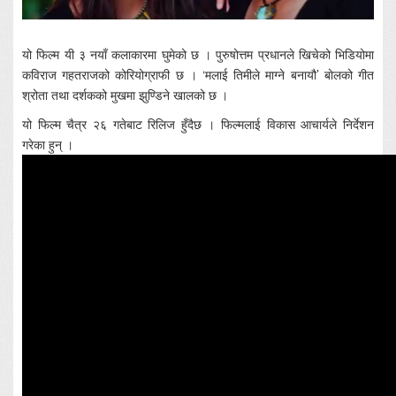
यो फिल्म यी ३ नयाँ कलाकारमा घुमेको छ । पुरुषोत्तम प्रधानले खिचेको भिडियोमा
कविराज गहतराजको कोरियोग्राफी छ । ‘मलाई तिमीले माग्ने बनायौ’ बोलको गीत
श्रोता तथा दर्शकको मुखमा झुण्डिने खालको छ ।
यो फिल्म चैत्र २६ गतेबाट रिलिज हुँदैछ । फिल्मलाई विकास आचार्यले निर्देशन
गरेका हुन् ।