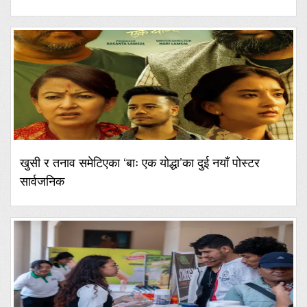
खुसी र तनाव समेटिएका ‘बाः एक योद्धा’का दुई नयाँ पोस्टर
सार्वजनिक