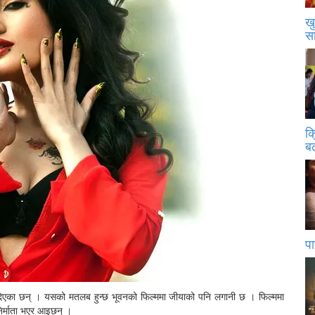
खु
स
क
बढ
पा
न दिएका छन् । यसको मतलब हुन्छ भूवनको फिल्ममा जीयाको पनि लगानी छ । फिल्ममा
िर्माता भएर आइछन् ।