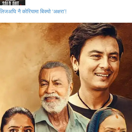
लिजअघि नै कोरियामा बिक्यो ‘अक्षरा’!