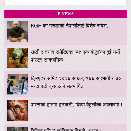
E-NEWS
KGF का गरुडाको नेपालीलाई विशेष संदेश,
खुसी र तनाव समेटिएका ‘बाः एक योद्धा’का दुई नयाँ
पोस्टर सार्वजनिक
क्रिएटर समिट २०२६ सफल, १६६ सहभागी र ३०
भन्दा बढी ब्रान्डको सहभागिता
पारसको हातमा हतकडी, दिव्या बेहुलीको अवतारमा !
रिलिजअघि नै कोरियामा बिक्यो ‘अक्षरा’!