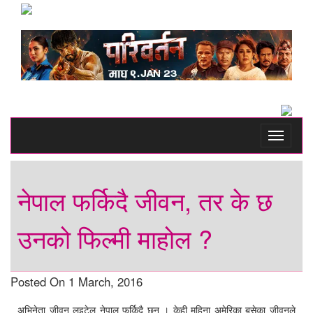
Toggle
navigati
नेपाल फर्किदै जीवन, तर के छ
उनको फिल्मी माहोल ?
Posted On 1 March, 2016
अभिनेता जीवन लुइटेल नेपाल फर्किदै छन् । केही महिना अमेरिका बसेका जीवनले