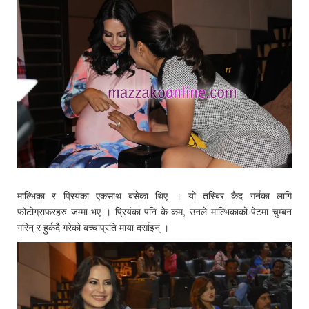
माल्भिका र प्रियंका एकसाथ बसेका थिए । यो तस्बिर कैद गर्नका लागि
फोटोग्राफरहरु जम्मा भए । प्रियंका पनि के कम, उनले माल्भिकाको पेटमा चुम्बन
गरिन् र हुर्कदै गरेको बच्चाप्रति माया दर्साइन् ।