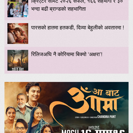
क्रिएटर समिट २०२६ सफल, १६६ सहभागी र ३०
भन्दा बढी ब्रान्डको सहभागिता
पारसको हातमा हतकडी, दिव्या बेहुलीको अवतारमा !
रिलिजअघि नै कोरियामा बिक्यो ‘अक्षरा’!