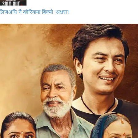
लिजअघि नै कोरियामा बिक्यो ‘अक्षरा’!