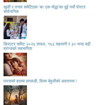
खुसी र तनाव समेटिएका ‘बाः एक योद्धा’का दुई नयाँ पोस्टर
सार्वजनिक
क्रिएटर समिट २०२६ सफल, १६६ सहभागी र ३० भन्दा बढी
ब्रान्डको सहभागिता
पारसको हातमा हतकडी, दिव्या बेहुलीको अवतारमा !