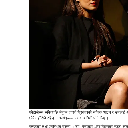
फोटोसेसन सकिएपछि मेनुका हाास्दै प्रियंकाको नजिक आइन् र उनलाई अंक
छोपेर हाँसिनै रहिन् । कार्यक्रममा अन्य अतिथी पनि थिए ।
पत्रकार तथा उपस्थित पाहुना । तर, मेनुकाले आफू फिल्मको एउटा कलाकार