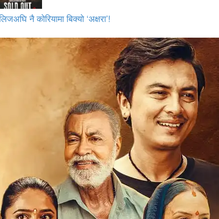
लिजअघि नै कोरियामा बिक्यो ‘अक्षरा’!