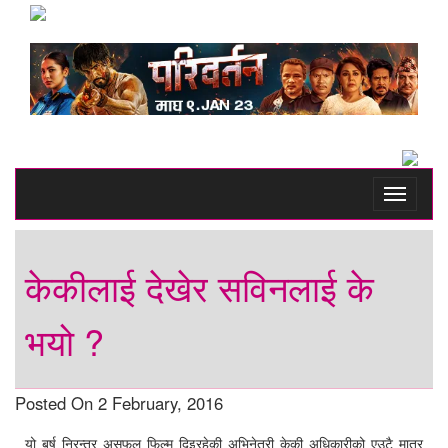
Toggle
navigati
केकीलाई देखेर सविनलाई के
भयो ?
Posted On 2 February, 2016
यो बर्ष निरन्तर असफल फिल्म दिइरहेकी अभिनेत्री केकी अधिकारीको एउटै मात्र