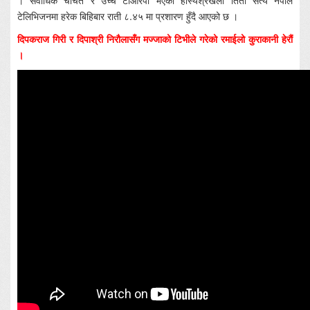
। सर्वाधिक चर्चित र उच्च टीआरपी भएको हाँस्यश्रंखला तितो सत्य नेपाल
टेलिभिजनमा हरेक बिहिबार राती ८.४५ मा प्रशारण हुँदै आएको छ ।
दिपकराज गिरी र दिपाश्री निरौलासँग मज्जाको टिभीले गरेको रमाईलो कुराकानी हेरौं
।