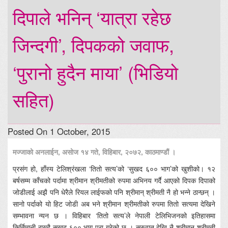
दिपाले भनिन् ‘यात्रा रहेछ
जिन्दगी’, दिपकको जवाफ,
‘पुरानो हुदैन माया’ (भिडियो
सहित)
Posted On 1 October, 2015
मज्जाको अनलाईन, असोज १४ गते, विहिबार, २०७२, काठमाण्डौं ।
प्रसंग हो, हाँस्य टेलिश्रंखला ‘तितो सत्य’को ‘सुखद ६०० भाग’को खुशीको। १२
बर्षसम्म काँचको पर्दामा श्रीमान श्रीमतीको रुपमा अभिनय गर्दै आएको दिपक दिपाको
जोडीलाई अझै पनि धेरैले रियल लाईफको पनि श्रीमान् श्रीमती नै हो भन्ने ठान्छन् ।
सानो पर्दाको यो हिट जोडी अब भने श्रीमान श्रीमतीको रुपमा तितो सत्यमा देखिने
सम्भावना न्यन छ । विहिबार ‘तितो सत्य’ले नेपाली टेलिभिजनको इतिहासमा
किर्तिमानी राख्दै सुखद ६०० भाग पुरा गरेको छ । सुरुवात देखि नै श्रीमान श्रीमती