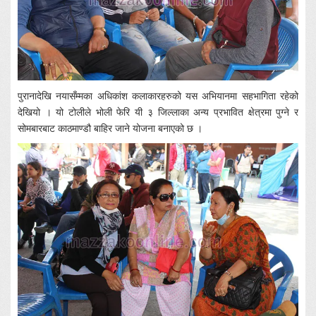
पुरानादेखि नयासँम्मका अधिकांश कलाकारहरुको यस अभियानमा सहभागिता रहेको
देखियो । यो टोलीले भोली फेरि यी ३ जिल्लाका अन्य प्रभावित क्षेत्रमा पुग्ने र
सोमबारबाट काठमाण्डौ बाहिर जाने योजना बनाएको छ ।