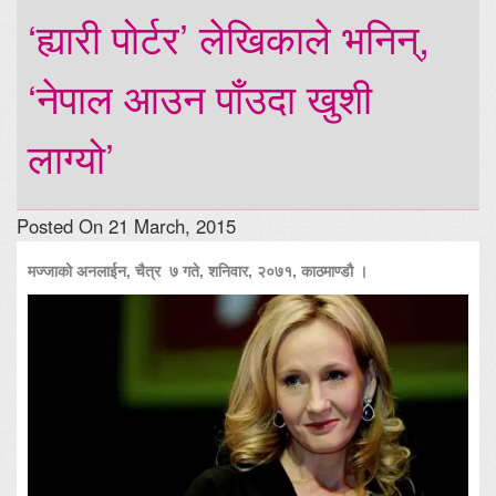
‘ह्यारी पोर्टर’ लेखिकाले भनिन्,
‘नेपाल आउन पाँउदा खुशी
लाग्यो’
Posted On 21 March, 2015
मज्जाको अनलाईन, चैत्र ७ गते, शनिवार, २०७१, काठमाण्डौ ।