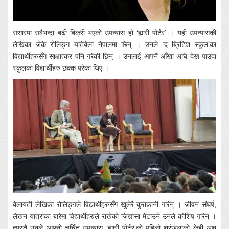
संसारमा सबैभन्दा बढी बिक्री भएको उपन्यास हो ‘ह्यारी पोर्टर’ । यही उपन्यासकी
लेखिका जेके रोलिङ्ग यतिबेला नेपालमा छिन् । उनले ‘द ब्रिटिश स्कुल’का
विद्यार्थीहरुसँग साक्षात्कर पनि गरेकी छिन् । उनलाई आफ्नै आँखा अघि देख्न पाउदा
स्कुलका विद्यार्थीहरु छक्क परेका थिए ।
बेलायती लेखिका रोलिङ्गले विद्यार्थीहरुसँग खुलेरै कुराकानी गरिन् । जीवन संघर्ष,
लेखन यात्राका बारेमा विद्यार्थीहरुले राखेको जिज्ञासा मेटाउने उनले कोशिष गरिन् ।
त्यस्तै उनले आफ्नो चर्चित उपन्यास ‘ह्यारी पोर्टर’को पहिलो श्रंखलाको केही अंश