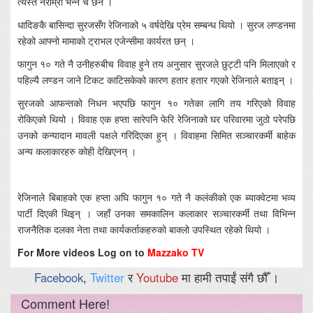
त्यस्तै नराम्रो भन्ने चैं छैन ।’
धादिङकै बासिन्दा सुरजसँग रेजिनाको ५ वर्षदेखि प्रेम सम्बन्ध थियो । सुरज लण्डनमा
रहेको आफ्नो मामाको ट्राभल एजेन्सीमा कार्यरत छन् ।
फागुन १० गते नै उनीहरुबीच विवाह हुने तय अनुसार सुरजले छुट्टी पनि मिलाएको र
पहिल्यै लण्डन जाने टिकट काटिसकेको कारण हतार हतार गएको रेजिनाले बताइन् ।
सुरजको आफन्तको निधन भएपछि फागुन १० गतेका लागि तय गरिएको विवाह
रोकिएको थियो । विवाह एक हप्ता सारेपनि फेरि रेजिनाको घर परिवारमा जुठो परेपछि
उनको कन्यादान मावली पक्षले गरिदिएका हुन् । विवाहमा सिमित सञ्चारकर्मी बाहेक
अन्य कलाकारहरु कोही देखिएनन् ।
रेजिनाले बिबाहको एक हप्ता अघि फागुन १० गते नै कलंकीको एक ब्याक्वेटमा भव्य
पार्टी दिएकी थिइन् । जहाँ उनका समकालिन कलाकार सञ्चारकर्मी तथा विभिन्न
राजनैतिक दलका नेता तथा कार्यकर्ताकहरुको बाक्लो उपस्थित रहेको थियो ।
For More videos Log on to
Mazzako TV
Facebook
,
Twitter
र
Youtube
मा हामी तपाईं संगै छौँ ।
Comment Here!