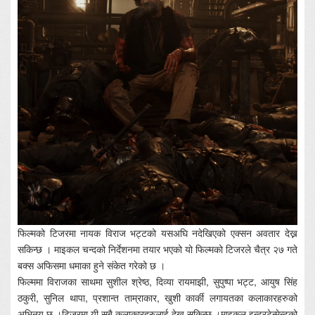
फिल्मको टिजरमा नायक विराज भट्टको यसअघि नदेखिएको एक्सन अवतार देख्न
सकिन्छ । माइकल चन्दको निर्देशनमा तयार भएको यो फिल्मको टिजरले चैत्र २७ गते
बक्स अफिसमा धमाका हुने संकेत गरेको छ ।
फिल्ममा विराजका साथमा सुशील श्रेष्ठ, दिव्या रायमाझी, सुपुष्पा भट्ट, आयुष सिंह
ठकुरी, सुनिल थापा, प्रशान्त ताम्राकार, खुशी कार्की लगायतका कलाकारहरुको
अभिनय छ ।टिजरमा यी सबै कलाकारहरुलाई देख्न सकिन्छ ।माइकल इन्टरटेन्मेन्टको