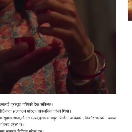
ललाई प्रस्तुत गरिएको देख्न सकिन्छ।
ो मौलिकता झल्काउने पोस्टर सार्वजनिक गरेको थियो।
ा सुहाना थापा,सौगात मल्ल,प्रकाश सपुत,सिर्जना अधिकारी, किशोर भण्डारी, ज्याक
को अभिनय रहेको छ।
मण सुनारले निर्देशन गरेका हुन्।