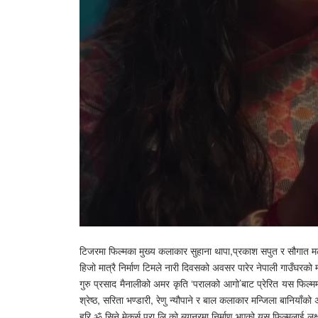
टिजरमा फिल्मका मुख्य कलाकार सुहाना थापा,प्रकाश सपुत र सौगात मल्
हिजो मात्रै निर्माण टिमले नारी दिवसको अवसर पारेर नेपाली गाउँघरक
गुरु प्रसाद मैनालीको अमर कृति ‘परालको आगो’बाट प्रेरित यस फिल्मम
श्रेष्ठ, सरिता भण्डारी, रेणु न्यौपाने र बाल कलाकार मन्जिला बानियाँ
हरि ॐ सिने मेकर्स प्रा.लि.को ब्यानरमा निर्माण भएको यस फिल्मलाई लक्ष्