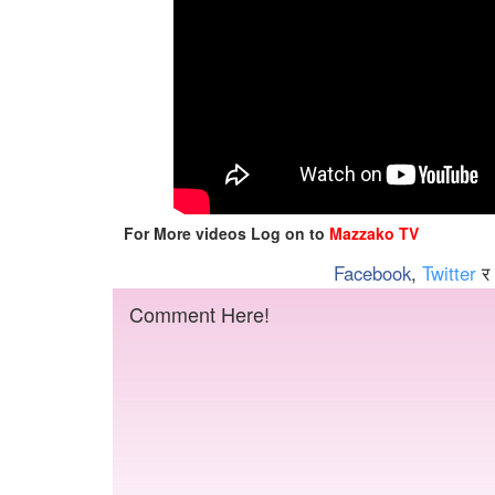
For More videos Log on to
Mazzako TV
Facebook
,
Twitter
र
Comment Here!