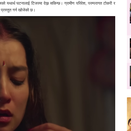
माजको यथार्थ घटनालाई टिजरमा देख्न सकिन्छ। ग्रामीण परिवेश, परम्परागत टोकरी र
 प्रस्तुत गर्न खोजेको छ।