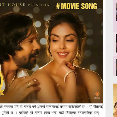
िएको समयमा पनि यो गीतले भने आफ्नो रफ्तारलाई कायम राखिरहेको छ । यो गीतलाई
१ लाख पुगेको छ । दर्शकले यो गीतमा लाख भन्दा बढी टिकटक बनाइसकेका छन् ।