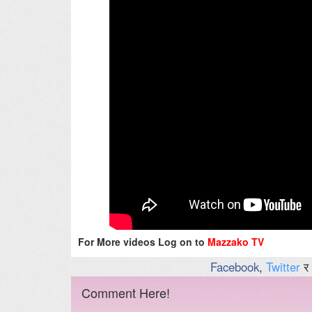
For More videos Log on to
Mazzako TV
Facebook
,
Twitter
र
Comment Here!