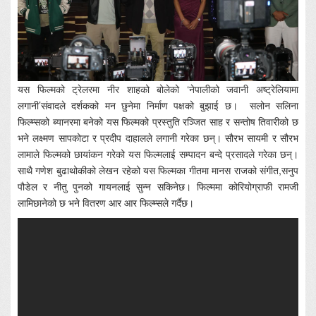
यस फिल्मको ट्रेलरमा नीर शाहको बोलेको ‘नेपालीको जवानी अष्ट्रेलियामा
लगानी’संवादले दर्शकको मन छुनेमा निर्माण पक्षको बुझाई छ। सलोन सलिना
फिल्म्सको ब्यानरमा बनेको यस फिल्मको प्रस्तुति रञ्जित साह र सन्तोष तिवारीको छ
भने लक्ष्मण सापकोटा र प्रदीप दाहालले लगानी गरेका छन्। सौरभ सायमी र सौरभ
लामाले फिल्मको छायांकन गरेको यस फिल्मलाई सम्पादन बन्दे प्रसादले गरेका छन्।
साथै गणेश बुढाथोकीको लेखन रहेको यस फिल्मका गीतमा मानस राजको संगीत,सनुप
पौडेल र नीतु पुनको गायनलाई सुन्न सकिनेछ। फिल्ममा कोरियोग्राफी रामजी
लामिछानेको छ भने वितरण आर आर फिल्म्सले गर्दैछ।