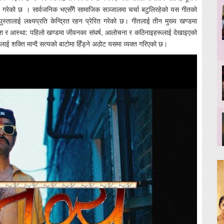
न गरेको छ । सार्वजनिक भएसँगै सामाजिक सञ्जालमा चर्चा बटुलिरहेको यस गीतको
पुस्तालाई लक्ष्यप्रति केन्द्रित रहन प्रेरित गरेको छ। गीतलाई तीन मुख्य खण्डमा
ोश र आस्था: पहिलो खण्डमा जीवनका संघर्ष, आलोचना र कठिनाइहरूलाई देखाइएको
ाई शक्ति मान्दै सत्यको बाटोमा हिँड्ने अठोट यसमा व्यक्त गरिएको छ।