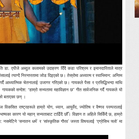
ष्ट्रपति डा. एपीजे अब्दुल कलामको उदाहरण दिँदै कडा परिश्रम र इमानदारिताले मात्र
ालाई त्याग्दै निरन्तरतामा जोड दिइएको छ। तेस्रोमा अध्यात्म र स्वाभिमान: अन्तिम
ण गर्दै आध्यात्मिक चेतनालाई उजागर गरिएको छ। गायकले पैसा र प्रसिद्धिभन्दा माथि
 गायकको सन्देश: “हाम्रो सभ्यतामा महाविज्ञान छ” गीत सार्वजनिक गर्दै गायकले यो
को बताएका छन् ।
विकसित राष्ट्रहरूले हाम्रो योग, ध्यान, आयुर्वेद, ज्योतिष र वैष्णव परम्परालाई
ष्यका कारण यो महान् सभ्यताबाट टाढिँदै छौँ। विज्ञान त अहिले सिकिँदै छ, हाम्रो
: नसमेटिने ‘सनातन धर्म’ र ‘सांस्कृतिक गौरव’ जस्ता विषयलाई ‘एग्रेसिभ फ्लो’ मा