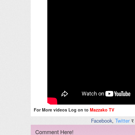
For More videos Log on to
Mazzako TV
Facebook
,
Twitter
र
Comment Here!