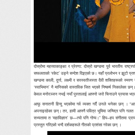
दोस्रोमा महत्त्वाकाङ्क्षा र प्रेरणा: दोस्रो खण्डमा पूर्व भारतीय रा
सफलताको ‘रकेट’ उड्ने सन्देश दिइएको छ। यहाँ प्रलोभन र झूटो प्रशंस
खण्डमा काली, दुर्गा, लक्ष्मी र सरस्वतीजस्ता दैवी शक्तिहरूको स्मर
‘स्वाभिमान’ नै मानिसको वास्तविक जित भएको निष्कर्ष निकालेका छन्।
केवल मनोरञ्जन नभई नयाँ पुस्तालाई आफ्नो जरो चिनाउने प्रयास भए
आफू सनातनी हिन्दु भएकोमा गर्व व्यक्त गर्दै उनले भनेका छन् । “आज 
अपनाइरहेका छन्। तर, हामी आफ्नै पवित्र भूमिमा जन्मिएर पनि गलत भा
सभ्यतामा त ‘महाविज्ञान’ छ—त्यो पनि गोप्य।” हिप–हप संगीतमा प्राय
प्रस्तुत गरिएको भन्दै दर्शकहरूले गीतको प्रशंसा गरेका छन् ।