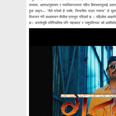
सभ्यता, आत्मअनुशासन र स्वाभिमानजस्ता गहिरा विषयवस्तुलाई उठा
हुक लाइन— “मैले भनेको है पक्कै, जिन्दगीमा पाउन गन्तव्य” ले युवा
विभाजन गरी कथावाचन शैलीमा प्रस्तुत गरिएको छ । पहिलोमा आक्र
छ। जस्तोसुकै परिस्थितिमा पनि ‘महाकाल’ र ‘पशुपतिनाथ’ को आशीर्वादल