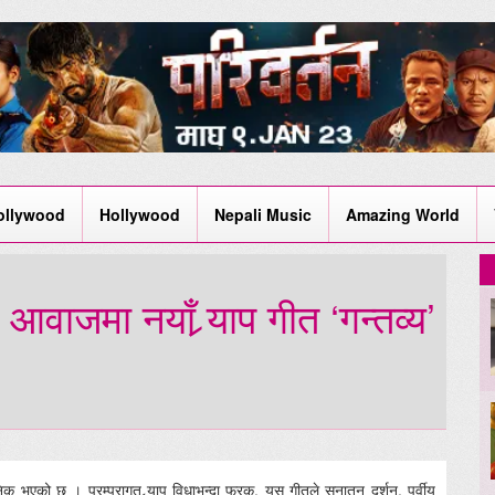
ollywood
Hollywood
Nepali Music
Amazing World
आवाजमा नयाँ र्‍याप गीत ‘गन्तव्य’
वजनिक भएको छ । परम्परागत र्‍याप विधाभन्दा फरक, यस गीतले सनातन दर्शन, पूर्वीय