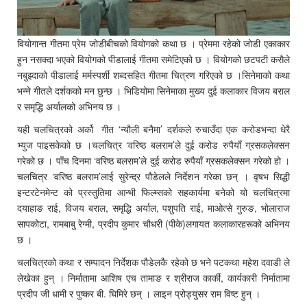
वियोगान्त गीतमा प्रेम जोडीबीचको वियोगको कथा छ । प्रेममा रहेको जोडी एकाकार
हुन नसक्दा भएको वियोगको पीडालाई गीतमा समेटिएको छ । वियोगको छटपटी कसैले
नबुझ्दाको पीडालाई मर्मस्पर्शी शब्दसहित गीतमा चित्रण गरिएको छ ।सिनेमाको कथा
भन्ने गीतले दर्शकको मन छुन्छ । भिडियोमा सिनेमाका मुख्य दुई कलाकार विजय बराल
र समृद्धि अर्यालको अभिनय छ ।
यही चलचित्रको अर्को गीत ‘न्यौली बनैमा’ दर्शकले रुचाउँदा एक करोडभन्दा धेरै
भ्युज पाइसकेको छ ।चलचित्र ‘वरिष्ठ बलराम’ले दुई करोड रुपैयाँ ग्रसकलेक्सन
गरेको छ । पाँच दिनमा ‘वरिष्ठ बलराम’ले दुई करोड रुपैयाँ ग्रसकलेक्सन गरेको हो ।
चलचित्र ‘वरिष्ठ बलराम’लाई सुरेन्द्र पौडेलले निर्देशन गरेका छन् । वृषभ सिद्धी
इन्टरटेनमेन्ट को प्रस्तुतिमा आन्भी फिल्म्सको सहकार्यमा बनेको यो चलचित्रमा
दयाहाङ राई, विजय बराल, समृद्धि अर्याल, पशुपति राई, माओत्से गुरुङ, भोलाराज
सापकोटा, रामबाबु रेग्मी, प्रदीप कुमार चौधरी (पीके)लगायत कलाकारहरूको अभिनय
छ ।
चलचित्रको कथा र सम्पादन निर्देशक पौडेलकै रहेको छ भने पटकथा महेश दवाडी ले
लेखेका हुन् । निर्मातामा आशिष एच तामाङ र श्रीराज कार्की, कार्यकारी निर्मातामा
प्रदीप जी धामी र पुष्कर बी. घिमिरे छन् । लाइन प्रोड्युसर राम विष्ट हुन् ।