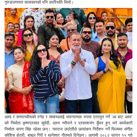
गुरुङलगायत कलाकारको पनि उपस्थिति थियो।
आमा र सन्तानबीचको स्नेह र सम्बन्धलाई भावनात्मक रुपमा प्रस्तुत गर्ने ‘आ बाट आमा’
को निर्माता कृष्णप्रसाद सुवेदी, ध्रुव न्यौपाने र प्रकाशजंग कुँवर हुन् भने कार्यकारी
निर्माता करण सिंह रहेका छन्। नवराज उप्रेतीले छायांकन निर्देशन गर्ने फिल्ममा संगीत
कोशिस क्षेत्री, बाबुल गिरी र थानेश्वर गौतमले दिनेछन्। आगामी २०८२ फागुन १५ गते