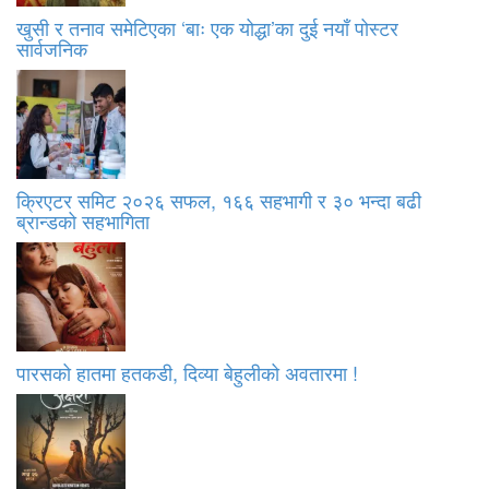
खुसी र तनाव समेटिएका ‘बाः एक योद्धा’का दुई नयाँ पोस्टर
सार्वजनिक
क्रिएटर समिट २०२६ सफल, १६६ सहभागी र ३० भन्दा बढी
ब्रान्डको सहभागिता
पारसको हातमा हतकडी, दिव्या बेहुलीको अवतारमा !