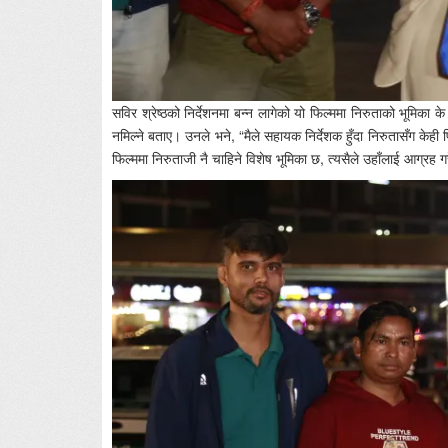
सविर श्रेष्ठको निर्देशनमा बन्न लागेको यो फिल्ममा निरुताको भूमिका के
नमिल्ने बताए। उनले भने, “मैले सहायक निर्देशक हुँदा निरुतासँग केह
फिल्ममा निरुताजी नै चाहिने विशेष भूमिका छ, त्यसैले उहाँलाई आग्रह ग