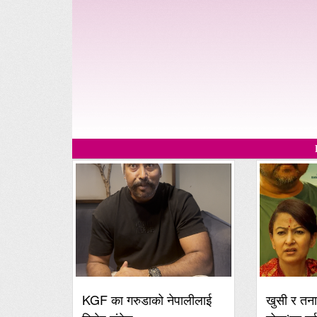
KGF का गरुडाको नेपालीलाई
खुसी र तना