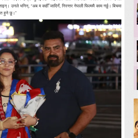
 बताइन्। उनले भनिन्, “अब म कहीँ जादिनँ, निरन्तर नेपाली फिल्ममै काम गर्छु। बिचमा
त हुने छु।”