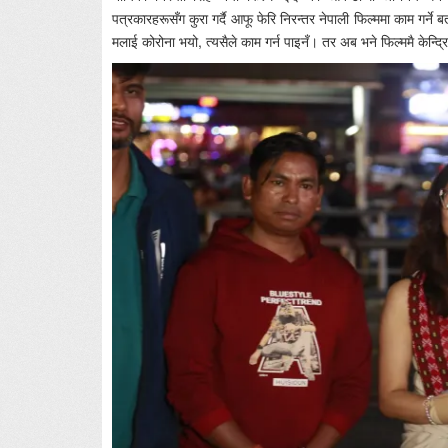
पत्रकारहरूसँग कुरा गर्दै आफू फेरि निरन्तर नेपाली फिल्ममा काम गर्ने
मलाई कोरोना भयो, त्यसैले काम गर्न पाइनँ। तर अब भने फिल्ममै केन्द्रि