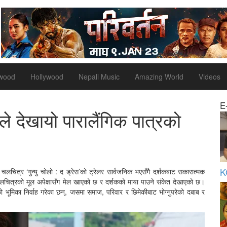
ywood
Hollywood
Nepali Music
Amazing World
Videos
E
लरले देखायो पारालैंगिक पात्रको
K
लचित्र ‘गुन्यु चोलो : द ड्रेस’को ट्रेलर सार्वजनिक भएसँगै दर्शकबाट सकारात्मक
 चलचित्रको मूल अपेक्षासँग मेल खाएको छ र दर्शकको माया पाउने संकेत देखाएको छ।
)को भूमिका निर्वाह गरेका छन्, जसमा समाज, परिवार र छिमेकीबाट भोग्नुपरेको दबाब र