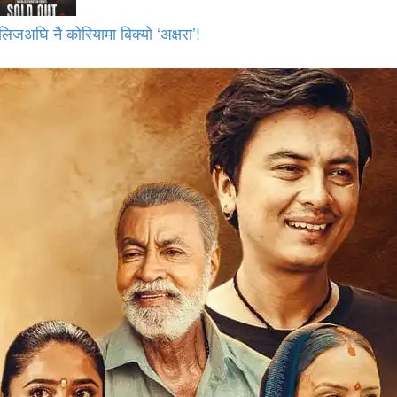
लिजअघि नै कोरियामा बिक्यो ‘अक्षरा’!