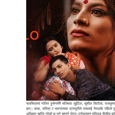
चलचित्रमा नाजिर हुसेनसँगै सञ्चिता लुइँटेल, सुशील सिटौला, राजकुमार 
छन्। कथा, चरित्र र भावनात्मक प्रस्तुतीले यसलाई नेपालकै पहिलो पूर्
अधिकार खरिद गरेको छ भने सम्पूर्ण पोस्ट–प्रोडक्सन हलिउड शैलीमा ब