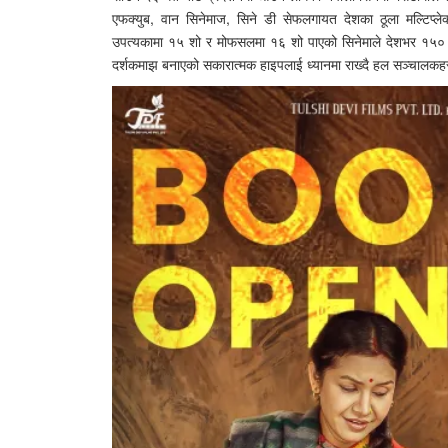
एफक्युब, वान सिनेमाज, सिने डी सेफलगायत देशका ठूला मल्टिप्लेक्
उपत्यकामा १५ शो र मोफसलमा १६ शो पाएको सिनेमाले देशभर १५० बढी
दर्शकमाझ बनाएको सकारात्मक हाइपलाई ध्यानमा राख्दै हल सञ्चालकहर