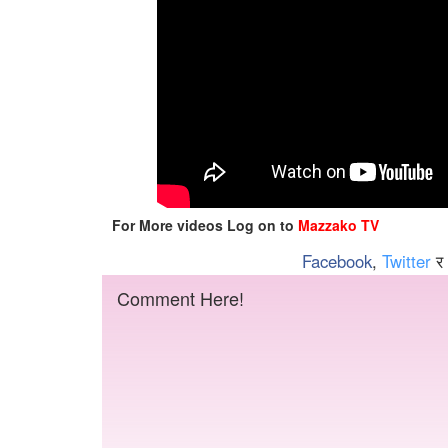
For More videos Log on to
Mazzako TV
Facebook
,
Twitter
र
Comment Here!