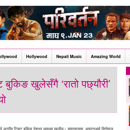
ollywood
Hollywood
Nepali Music
Amazing World
बुकिङ खुलेसँगै ‘रातो पछ्यौरी’
यो
ल’को अग्रीम टिकट बुकिङ देशभर धमाधम खुल्दैछ। क्यूएफएक्स, आइएनआई सिनेमाज,