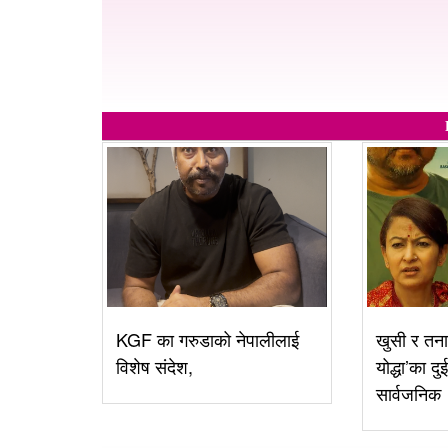
KGF का गरुडाको नेपालीलाई
खुसी र तना
विशेष संदेश,
योद्धा’का दु
सार्वजनिक