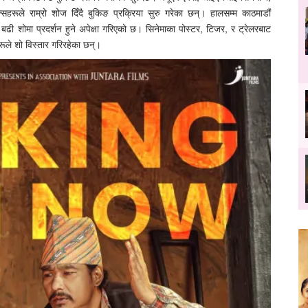
सहरूले राम्रो शोज दिँदै बुकिङ प्रक्रिया सुरु गरेका छन्। हालसम्म काठमाडौं
 शोमा प्रदर्शन हुने अपेक्षा गरिएको छ। सिनेमाका पोस्टर, टिजर, र ट्रेलरबाट
ूले शो विस्तार गरिरहेका छन्।