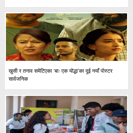
खुसी र तनाव समेटिएका ‘बाः एक योद्धा’का दुई नयाँ पोस्टर
सार्वजनिक