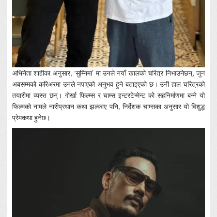
अभिनेता शाहीका अनुसार, ‘सुम्निमा’ मा उनले नयाँ खालको चरित्र निभाउनेछन्, जुन
अबसम्मको करिअरमा उनले नपाएको अनुभव हुने बताइएको छ। उनी हाल चरित्रको
तयारीमा व्यस्त छन्। गोर्खा फिल्म्स र चाम्स इन्टरटेन्मेन्ट को सहनिर्माणमा बन्ने यो
फिल्मको नामले नारीप्रधान कथा झल्काए पनि, निर्देशक चाम्सका अनुसार यो विशुद्ध
प्रेमकथा हुनेछ।