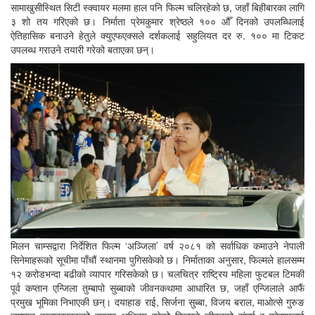
सामाखुसीस्थित सिटी स्क्वायर मलमा हाल पनि फिल्म चलिरहेको छ, जहाँ बिहीबारका लागि
३ शो तय गरिएको छ। निर्माता प्रेमकुमार श्रेष्ठले १०० औँ दिनको उपलब्धिलाई
ऐतिहासिक बनाउने हेतुले क्युएफएक्सले दर्शकलाई सहुलियत दर रु. १०० मा टिकट
उपलब्ध गराउने तयारी गरेको बताएका छन्।
मिलन चाम्सद्वारा निर्देशित फिल्म ‘अञ्जिला’ वर्ष २०८१ को सर्वाधिक कमाउने नेपाली
सिनेमाहरूको सूचीमा पाँचौं स्थानमा पुगिसकेको छ। निर्माताका अनुसार, फिल्मले हालसम्म
१२ करोडभन्दा बढीको व्यापार गरिसकेको छ। चलचित्र राष्ट्रिय महिला फुटबल टिमकी
पूर्व कप्तान एन्जिला तुम्बापो सुब्बाको जीवनकथामा आधारित छ, जहाँ एन्जिलाले आफैं
प्रमुख भूमिका निभाएकी छन्। दयाहाङ राई, सिर्जना सुब्बा, विजय बराल, माओत्से गुरुङ