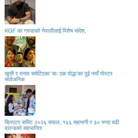
KGF का गरुडाको नेपालीलाई विशेष संदेश,
खुसी र तनाव समेटिएका ‘बाः एक योद्धा’का दुई नयाँ पोस्टर
सार्वजनिक
क्रिएटर समिट २०२६ सफल, १६६ सहभागी र ३० भन्दा बढी
ब्रान्डको सहभागिता