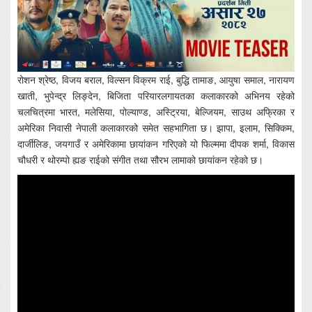
रोशन श्रेष्ठ, विजय बराल, विल्सन विक्रम राई, बुद्धि तामाङ, आयुषा समाल, नारायण
खाती, भुपेन्द्र लिङ्देन, बिजिता परियारलगायतका कलाकारको अभिनय रहेको
चलचित्रमा भारत, मलेसिया, पोल्याण्ड, अस्ट्रिया, बेल्जियम, साउथ अफ्रिका र
अमेरिका निवासी नेपाली कलाकारको समेत सहभागिता छ। झापा, इलाम, सिक्किम,
दार्जीलिङ, जयगाउँ र अमेरिकामा छायांकन गरिएको यो फिल्ममा दीपक शर्मा, विकास
चौधरी र थोरम्पो ह्यङ राईको संगीत तथा सौरभ लामाको छायांकन रहेको छ।