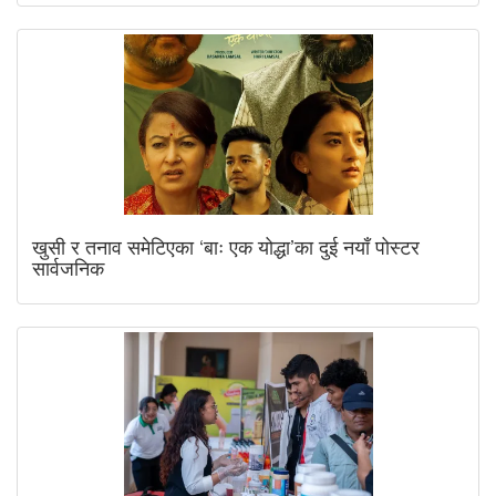
खुसी र तनाव समेटिएका ‘बाः एक योद्धा’का दुई नयाँ पोस्टर
सार्वजनिक