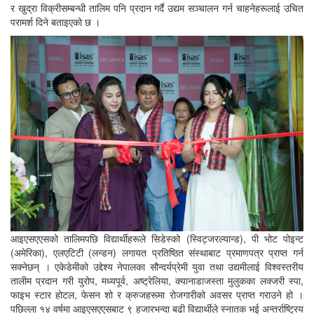
र खुद्रा विक्रीसम्बन्धी तालिम पनि प्रदान गर्दै उद्यम सञ्चालन गर्न चाहनेहरूलाई उचित
परामर्श दिने बताइएको छ ।
आइएसएएसको तालिमपछि विद्यार्थीहरूले सिडेस्को (स्विट्जरल्यान्ड), पी भोट पोइन्ट
(अमेरिका), एलएटिटी (लन्डन) लगायत प्रतिष्ठित संस्थाबाट प्रमाणपत्र प्राप्त गर्न
सक्नेछन् । एकेडेमीको उद्देश्य नेपालका सौन्दर्यप्रेमी युवा तथा उद्यमीलाई विश्वस्तरीय
तालीम प्रदान गरी युरोप, मध्यपूर्व, अष्ट्रेलिया, क्यानाडाजस्ता मुलुकका लक्जरी स्पा,
फाइभ स्टार होटल, फेसन शो र क्रुजहरूमा रोजगारीको अवसर प्राप्त गराउने हो ।
पछिल्ला १४ वर्षमा आइएसएएसबाट ९ हजारभन्दा बढी विद्यार्थीले स्नातक भई अन्तर्राष्ट्रिय