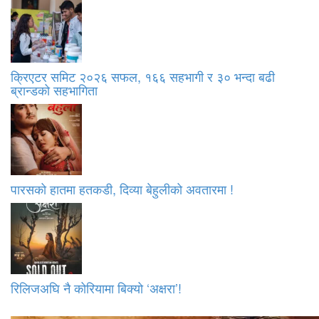
क्रिएटर समिट २०२६ सफल, १६६ सहभागी र ३० भन्दा बढी
ब्रान्डको सहभागिता
पारसको हातमा हतकडी, दिव्या बेहुलीको अवतारमा !
रिलिजअघि नै कोरियामा बिक्यो ‘अक्षरा’!