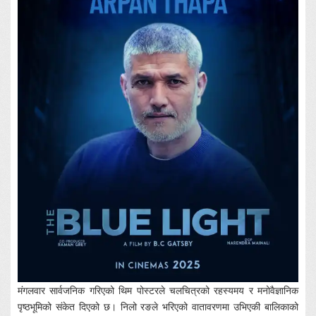
मंगलवार सार्वजनिक गरिएको थिम पोस्टरले चलचित्रको रहस्यमय र मनोवैज्ञानिक
पृष्ठभूमिको संकेत दिएको छ। निलो रङले भरिएको वातावरणमा उभिएकी बालिकाको