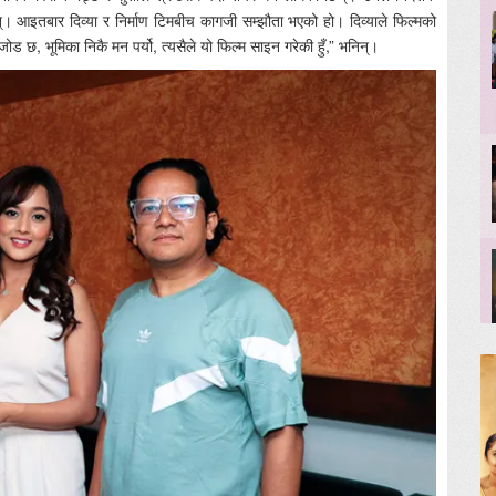
ुन्। आइतबार दिव्या र निर्माण टिमबीच कागजी सम्झौता भएको हो। दिव्याले फिल्मको
ड छ, भूमिका निकै मन पर्यो, त्यसैले यो फिल्म साइन गरेकी हुँ,” भनिन्।