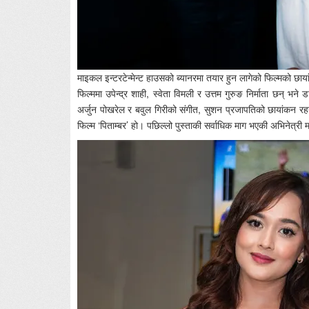
माइकल इन्टरटेन्मेन्ट हाउसको ब्यानरमा तयार हुन लागेको फिल्मको छाया
फिल्ममा उपेन्द्र शाही, स्वेता विमली र उत्तम गुरुङ निर्माता छन् भने
अर्जुन पोखरेल र बवुल गिरीको संगीत, सुशन प्रजापतिको छायांकन रहन
फिल्म ‘पिताम्बर’ हो। पछिल्लो पुस्ताकी सर्वाधिक माग भएकी अभिनेत्री म