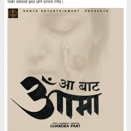
राखेर दर्शकको हृदय छोने प्रयास गर्नेछ।