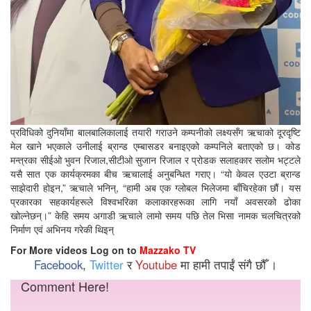
प्रविधिको दुनियाँमा बालबालिकालाई तयारी गराउने कम्पनीको लक्ष्यसँग ऋचाको दूरदृष्टि
मेल खाने भएकाले उनीलाई ब्रान्ड एम्बासडर बनाइएको कम्पनिले बताएको छ। कोड
मन्त्रका सीईओ भुवन रिजाल,सीटीओ सुजान रिजाल र प्रोडक सलाहकार सलोम भट्टले
यसै सात एक कार्यक्रमका बीच ऋचालाई अनुबन्धित गराए। “यो केवल एउटा ब्रान्ड
साझेदारी होइन,” ऋचाले भनिन्, “हामी अब एक ग्लोबल भिलेजमा बाँचिरहेका छौं। यस
प्रकारका सहकार्यहरूले विश्वभरिका कलाकारहरूका लागि नयाँ अवसरको ढोका
खोल्नेछन्।” केहि समय अगाडी ऋचाले लामो समय पछि तेल भिसा नामक चलचित्रको
निर्माण एवं अभिनय गरेकी थिइन्
For More videos Log on to
Mazzako TV
Facebook
,
Twitter
र
Youtube
मा हामी तपाईं संगै छौँ ।
Comment Here!