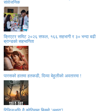
सार्वजनिक
क्रिएटर समिट २०२६ सफल, १६६ सहभागी र ३० भन्दा बढी
ब्रान्डको सहभागिता
पारसको हातमा हतकडी, दिव्या बेहुलीको अवतारमा !
रिलिजअघि नै कोरियामा बिक्यो ‘अक्षरा’!