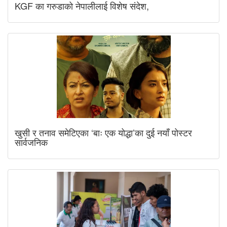
KGF का गरुडाको नेपालीलाई विशेष संदेश,
खुसी र तनाव समेटिएका ‘बाः एक योद्धा’का दुई नयाँ पोस्टर
सार्वजनिक