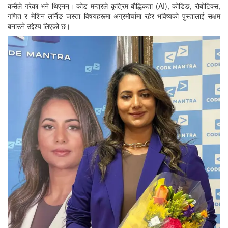
कसैले गरेका भने थिएनन्। कोड मन्त्रले कृत्रिम बौद्धिकता (AI), कोडिङ, रोबोटिक्स,
गणित र मेशिन लर्निङ जस्ता विषयहरूमा अग्रमोर्चामा रहेर भविष्यको पुस्तालाई सक्षम
बनाउने उद्देश्य लिएको छ।