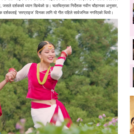
िन्छ, जसले दर्शकको ध्यान खिचेको छ। चलचित्रका निर्देशक नवीन चौहानका अनुसार,
क दर्शकलाई ‘सरप्राइज’ दिनका लागि यो गीत पहिले सार्वजनिक नगरिएको थियो।