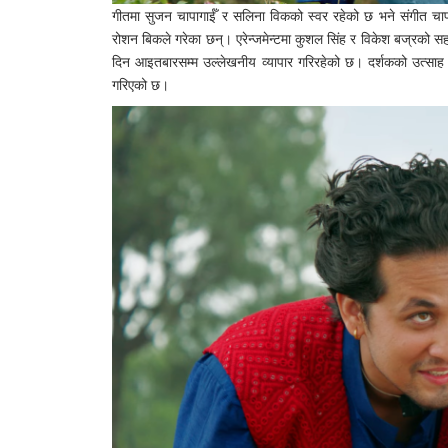
गीतमा सुजन चापागाईँ र सलिना विकको स्वर रहेको छ भने संगीत चापाग
रोशन बिकले गरेका छन्। एरेन्जमेन्टमा कुशल सिंह र विकेश बज्रको स
दिन आइतबारसम्म उल्लेखनीय व्यापार गरिरहेको छ। दर्शकको उत्साह अ
गरिएको छ।