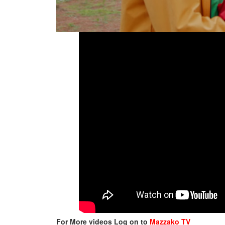
For More videos Log on to
Mazzako TV