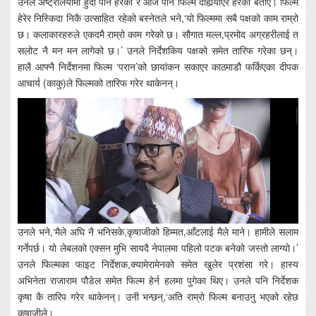
उनले अष्ट्रेलियामा हुँदा पनि हेरेको र आज पनि फिल्म दोहोर्‍याएर हेरेको बताए। फिल्म
हेरेर निस्किदा निकै उत्साहित रहेको बस्नेतले भने,‘यो फिल्ममा सबै पक्षको काम राम्रो
छ। कलाकारहरुले एकदमै राम्रो काम गरेको छ। सौगात मल्ल,प्रमोद अग्रहरीलाई त
सलोट नै मन मन लागेको छ।’ उनले निर्देशकिय पक्षको समेत तारिफ गरेका छन्।
हालै आफ्नै निर्देशनमा फिल्म ‘परान’को छायांकन सकाएर काठमाडौ फर्किएका दीपक
आचार्य (काकु)ले फिल्मको तारिफ गरेर थाकेनन्।
उनले भने,‘मैले अघि नै भनिसके,कृषाजीको हिम्मत,आँटलाई मैले माने। हामीले सलाम
गर्नेपर्छ। यो लेबलको एक्सन मुभि सायदै नेपालमा पहिलो पटक बनेको जस्तो लाग्यो।’
उनले फिल्मका फाइट निर्देशक,क्यामेरामेनको समेत खुलेर प्रशंसा गरे। हास्य
अभिनेता राजाराम पौडेल समेत फिल्म हेर्न हलमा पुगेका थिए। उनले पनि निर्देशक
कृषा कै तारिप गरेर थाकेनन्। उनी भन्छन्,‘अति राम्रो फिल्म बनाउनु भएको रहेछ
कृषाजीले।