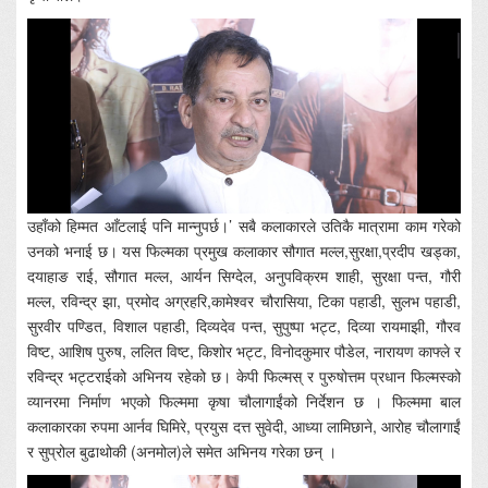
उहाँको हिम्मत आँटलाई पनि मान्नुपर्छ।’ सबै कलाकारले उतिकै मात्रामा काम गरेको
उनको भनाई छ। यस फिल्मका प्रमुख कलाकार सौगात मल्ल,सुरक्षा,प्रदीप खड्का,
दयाहाङ राई, सौगात मल्ल, आर्यन सिग्देल, अनुपविक्रम शाही, सुरक्षा पन्त, गौरी
मल्ल, रविन्द्र झा, प्रमोद अग्रहरि,कामेश्वर चौरासिया, टिका पहाडी, सुलभ पहाडी,
सुरवीर पण्डित, विशाल पहाडी, दिव्यदेव पन्त, सुपुष्पा भट्ट, दिव्या रायमाझी, गौरव
विष्ट, आशिष पुरुष, ललित विष्ट, किशोर भट्ट, विनोदकुमार पौडेल, नारायण काफ्ले र
रविन्द्र भट्टराईको अभिनय रहेको छ। केपी फिल्मस् र पुरुषोत्तम प्रधान फिल्मस्को
व्यानरमा निर्माण भएको फिल्ममा कृषा चौलागाईंको निर्देशन छ । फिल्ममा बाल
कलाकारका रुपमा आर्नव घिमिरे, प्रयुस दत्त सुवेदी, आध्या लामिछाने, आरोह चौलागाईं
र सुप्रोल बुढाथोकी (अनमोल)ले समेत अभिनय गरेका छन् ।