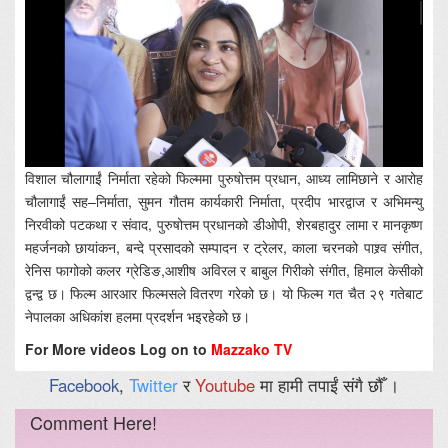
विशाल चौलागाईं निर्माता रहेको फिल्ममा पुरुषोत्तम प्रधान, आध्य लामिछाने र आरोह
चौलागाईं सह–निर्माता, सुमन गौतम कार्यकारी निर्माता, प्रदीप भारद्वाज र अभिमन्यु
निरवीको पटकथा र संवाद, पुरुषोत्तम प्रधानको डीओपी, शेरबहादुर लामा र मानकृष्ण
महर्जनको छायांकन, बन्दे प्रसादको सम्पादन र ट्रेलर, काला चरनको पाश्र्व संगीत,
रेनिस फागोको कलर ग्रेडिङ,आशीष अविरल र बाबुल गिरीको संगीत, हिमाल केसीको
द्वन्द्व छ। फिल्म आरआर फिल्मसले वितरण गरेको छ। यो फिल्म गत चैत २९ गतेबाट
नेपालका अधिकांश हलमा प्रदर्शन भइरहेको छ।
For More videos Log on to
Mazzako TV
Facebook
,
Twitter
र
Youtube
मा हामी तपाईं संगै छौँ ।
Comment Here!