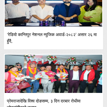
‘रेडियो कान्तिपुर नेशनल म्युजिक अवार्ड-२०८२’ असार २६ मा
हुँदै,
प्रेमराजादेखि विश्व दोङसम्म, ३ दिन दरबार रोधीमा
लोकसंगीतको उत्सव