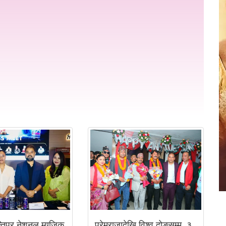
्तिपुर नेशनल म्युजिक
प्रेमराजादेखि विश्व दोङसम्म, ३