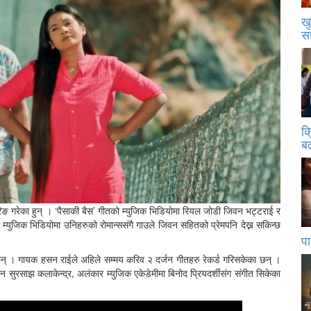
खु
स
क
बढ
रिङ गरेका हुन् । ‘पैसाकी बैस’ गीतको म्युजिक भिडियोमा रियल जोडी जिवन भट्टराई र
रेको म्युजिक भिडियोमा उनिहरुको रोमान्ससंगै गाउले जिवन सहितको प्रेमपनि देख्न सकिन्छ
पा
ा छन् । गायक हसन राईले अहिले सम्मय करिव २ दर्जन गीतहरु रेकर्ड गरिसकेका छन् ।
सुरसाझ कलाकेन्द्र, अलंकार म्युजिक एकेडेमीमा बिनोद प्रियदर्शीसंग संगीत सिकेका