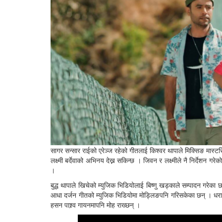
सागर सन्सार राईको एरेञ्ज रहेको गीतलाई किश्वर थापाले मिक्सिङ मास्ट
लक्ष्मी बर्देवाको अभिनय देख्न सकिन्छ । जिवन र लक्ष्मीले नै निर्देशन ग
।
बुद्ध थापाले खिचेको म्युजिक भिडियोलाई बिष्णु खड्काले सम्पादन गरेक
आधा दर्जन गीतको म्युजिक भिडियोमा मोड्लिङपनि गरिसकेका छन् । धरान 
हसन पाश्र्व गायनमापनि मोह राख्छन् ।