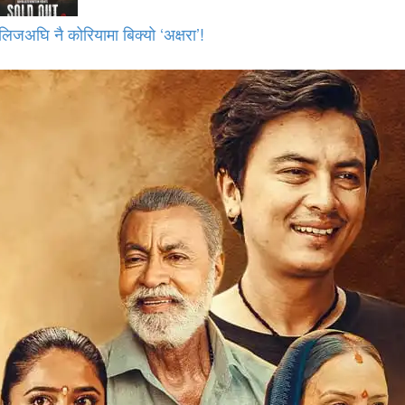
लिजअघि नै कोरियामा बिक्यो ‘अक्षरा’!